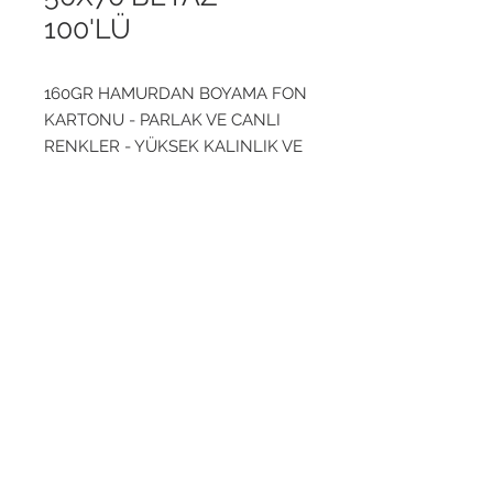
100'LÜ
160GR HAMURDAN BOYAMA FON
KARTONU - PARLAK VE CANLI
RENKLER - YÜKSEK KALINLIK VE
DAYANIKLILIK -AZO/FİTALAT VE
SAĞLIĞA ZARARLI KİMYASALLAR
İÇERMEZ- TÜM BASKI / ÇİZİM /
Go up
BOYAMA VE GÖRSEL SANATLAR
ADDRESS
UYGULAMALARINA UYGUNDUR
+9
0850 215 14 02
PHONE
Abdurrahmangazi District
+9
0553 598 61 84
Kulliye Street
No:
16
Sancaktepe, Istanbul
E-MAIL
Turkey
s
atis@livadisticaret.com